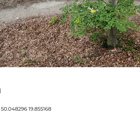
a
i, 50.048296 19.855168