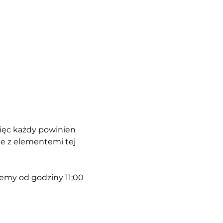
więc każdy powinien 
e z elementemi tej 
iemy od godziny 11;00