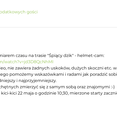
odatkowych gości
arem czasu na trasie "Śpiący dzik" - helmet-cam: 
om/watch?v=jd3D8QcNhMI
deo, nie zawiera żadnych uskoków, dużych skoczni etc. 
 czego pomożemy wskazówkami i radami jak poradzić sobi
iejszy i najprzyjemniejszy. 
hętnych zmierzyć się z samym sobą oraz znajomymi :-)
ici-kici 22 maja o godzinie 10;30, mierzone starty zaczn