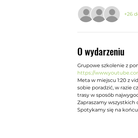
+26 d
O wydarzeniu
Grupowe szkolenie z pomi
https://www.youtube.c
Meta w miejscu 1:20 z vi
sobie poradzić, w razie
trasy w sposób najwygodn
Zapraszamy wszystkich c
Spotykamy się na końcu k