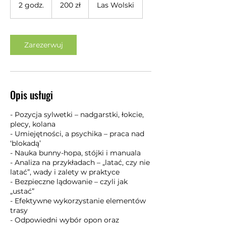
złotych
2 godz.
2
200 zł
Las Wolski
polskich
g
o
d
z
Zarezerwuj
.
Opis usługi
- Pozycja sylwetki – nadgarstki, łokcie,
plecy, kolana
- Umiejętności, a psychika – praca nad
‘blokadą’
- Nauka bunny-hopa, stójki i manuala
- Analiza na przykładach – „latać, czy nie
latać”, wady i zalety w praktyce
- Bezpieczne lądowanie – czyli jak
„ustać”
- Efektywne wykorzystanie elementów
trasy
- Odpowiedni wybór opon oraz